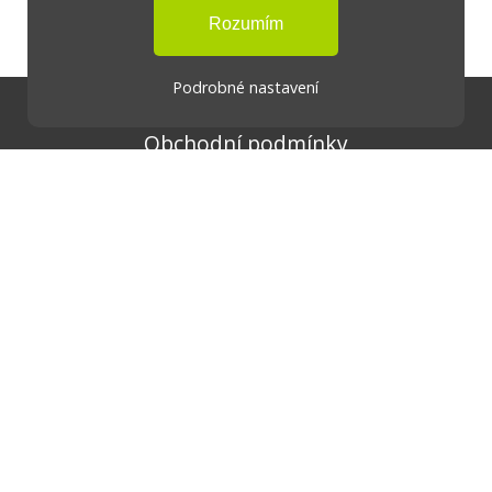
Podrobné nastavení
Doprava a platba
Obchodní podmínky
Ochrana osobních údajů
Cookies
Certifikáty
Reklamační řád
Formulář - odstoupení
Návod na použití
Kontakty
zaikostone.cz
zaiko@seznam.cz
603 159 996