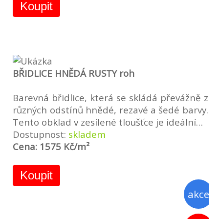
Koupit
BŘIDLICE HNĚDÁ RUSTY roh
Barevná břidlice, která se skládá převážně z
různých odstínů hnědé, rezavé a šedé barvy.
Tento obklad v zesílené tloušťce je ideální…
Dostupnost:
skladem
Cena: 1575 Kč/m²
Koupit
akce