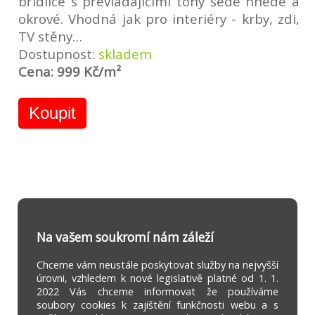
břidlice s převládajícími tóny šedé hnědé a
okrové. Vhodná jak pro interiéry - krby, zdi,
TV stěny…
Dostupnost:
skladem
Cena: 999 Kč/m²
Koupit
Na vašem soukromí nám záleží
Chceme vám neustále poskytovat služby na nejvyšší
úrovni, vzhledem k nové legislativě platné od 1. 1.
2022 Vás chceme informovat že používáme
soubory cookies k zajištění funkčnosti webu a s