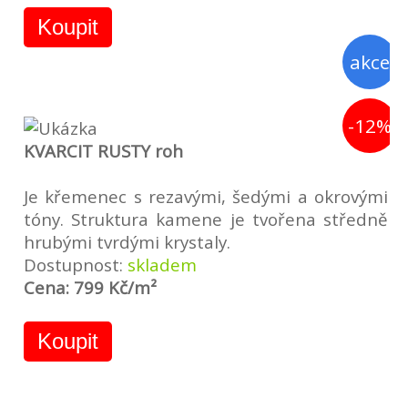
Koupit
akce
-12%
KVARCIT RUSTY roh
Je křemenec s rezavými, šedými a okrovými
tóny. Struktura kamene je tvořena středně
hrubými tvrdými krystaly.
Dostupnost:
skladem
Cena: 799 Kč/m²
Koupit