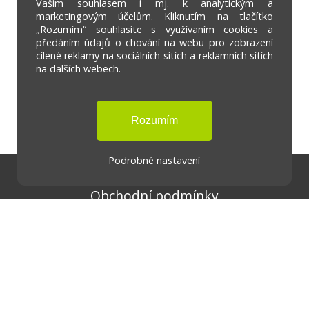
Vaším souhlasem i mj. k analytickým a
marketingovým účelům. Kliknutím na tlačítko
„Rozumím“ souhlasíte s využívaním cookies a
předáním údajů o chování na webu pro zobrazení
cílené reklamy na sociálních sítích a reklamních sítích
na dalších webech.
Podrobné nastavení
Doprava a platba
Obchodní podmínky
Ochrana osobních údajů
Cookies
Certifikáty
Reklamační řád
Formulář - odstoupení